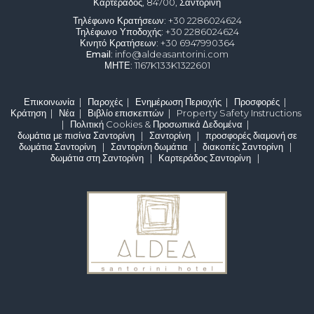
Καρτεράδος, 84700, Σαντορίνη
Τηλέφωνο Κρατήσεων
: +30 2286024624
Τηλέφωνο Υποδοχής
: +30 2286024624
Κινητό Κρατήσεων
: +30 6947990364
Email
: info@aldeasantorini.com
ΜΗΤΕ
: 1167K133K1322601
Επικοινωνία
|
Παροχές
|
Ενημέρωση Περιοχής
|
Προσφορές
|
Κράτηση
|
Νέα
|
Βιβλίο επισκεπτών
|
Property Safety Instructions
|
Πολιτική Cookies & Προσωπικά Δεδομένα
|
δωμάτια με πισίνα Σαντορίνη
|
Σαντορίνη
|
προσφορές διαμονή σε
δωμάτια Σαντορίνη
|
Σαντορίνη δωμάτια
|
διακοπές Σαντορίνη
|
δωμάτια στη Σαντορίνη
|
Καρτεράδος Σαντορίνη
|