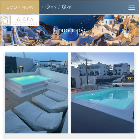
en
gr
BOOK NOW
Προσφορές