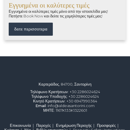
Εγγυημένα οι καλύτερες τιμές
Εγγυημένα οι καλύτερες τιμές μόνο από την ιστοσελίδα μας!
Πατήστε Book Now και δείιτε τις χαμηλότερες τιμές μας!
δειτε περισσοτερα
Καρτεράδος, 84700, Σαντορίνη
Τηλέφωνο Κρατήσεων
: +30 2286024624
Τηλέφωνο Υποδοχής
: +30 2286024624
Κινητό Κρατήσεων
: +30 6947990364
Email
: info@aldeasantorini.com
ΜΗΤΕ
: 1167K133K1322601
Επικοινωνία
|
Παροχές
|
Ενημέρωση Περιοχής
|
Προσφορές
|
Κράτηση
|
Νέα
|
Βιβλίο επισκεπτών
|
Property Safety Instructions